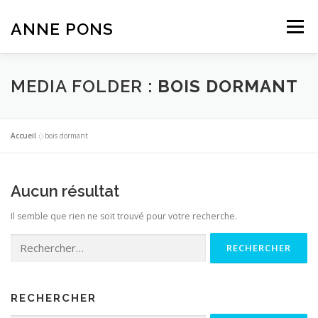
Aller
au
ANNE PONS
Menu
contenu
ACTUALITÉ
TRAVAUX
BIOGRAPHIE
MEDIA FOLDER :
BOIS DORMANT
TEXTES
CONTACT
Accueil
»
bois dormant
Aucun résultat
Il semble que rien ne soit trouvé pour votre recherche.
Rechercher :
RECHERCHER