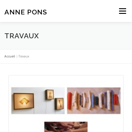
Aller
au
ANNE PONS
Menu
contenu
ACTUALITÉ
TRAVAUX
BIOGRAPHIE
TRAVAUX
TEXTES
CONTACT
Accueil
»
Travaux