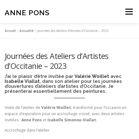
Aller
au
ANNE PONS
Menu
contenu
Accueil
»
Actualité
»
Journées des Ateliers d’Artistes d’Occitanie – 2023
ACTUALITÉ
TRAVAUX
BIOGRAPHIE
Journées des Ateliers d’Artistes
TEXTES
CONTACT
d’Occitanie – 2023
J’ai le plaisir d’être invitée par
Valérie Woillet
avec
Isabelle Viallat
, dans son atelier pour les journées
d’ouvertures d’ateliers d’artistes d’Occitanie. Je
présenterai essentiellement des peintures.
Visite de l’atelier de
Valérie Woillet
, transformé pour l’occasion en
espace d’exposition pour un accrochage croisé, avec deux artistes
invitées :
Anne Pons
et
Isabelle Simonou-Viallat.
Accrochage dans l’atelier