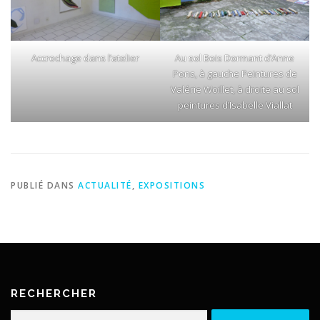
Accrochage dans l’atelier
Au sol Bois Dormant d’Anne
Pons, à gauche Peintures de
Valérie Woillet, à droite au sol
peintures d’Isabelle Viallat
PUBLIÉ DANS
ACTUALITÉ
,
EXPOSITIONS
RECHERCHER
Rechercher :