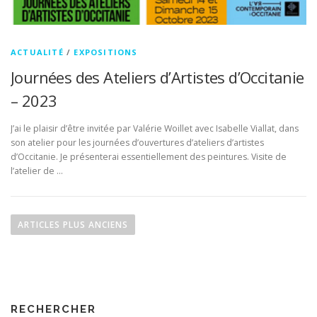
ACTUALITÉ
/
EXPOSITIONS
Journées des Ateliers d’Artistes d’Occitanie
– 2023
J’ai le plaisir d’être invitée par Valérie Woillet avec Isabelle Viallat, dans
son atelier pour les journées d’ouvertures d’ateliers d’artistes
d’Occitanie. Je présenterai essentiellement des peintures. Visite de
l’atelier de …
N
a
ARTICLES PLUS ANCIENS
v
i
g
a
RECHERCHER
t