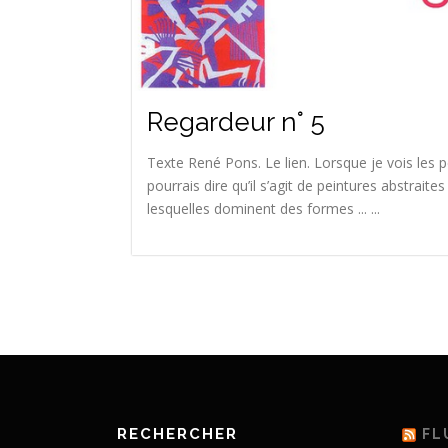
Regardeur n° 5
Texte René Pons. Le lien. Lorsque je vois les 
pourrais dire qu’il s’agit de peintures abstraites
lesquelles dominent des formes ... ...
RECHERCHER
FL