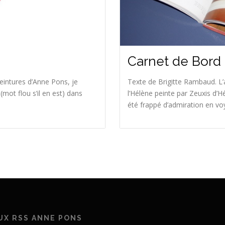
Carnet de Bord 
peintures d’Anne Pons, je
Texte de Brigitte Rambaud. L’
 (mot flou s’il en est) dans
l’Hélène peinte par Zeuxis d’H
été frappé d’admiration en voyan
UX RSS ANNE PONS