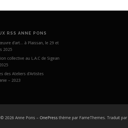
UX RSS ANNE PONS
 œuvre d’art… à Plaissan, le 29 et
s 2025
ion collective au L.A.C de Sigean
 2025
s des Ateliers d’Artistes
anie – 2023
t © 2026 Anne Pons
–
OnePress
thème par FameThemes. Traduit par