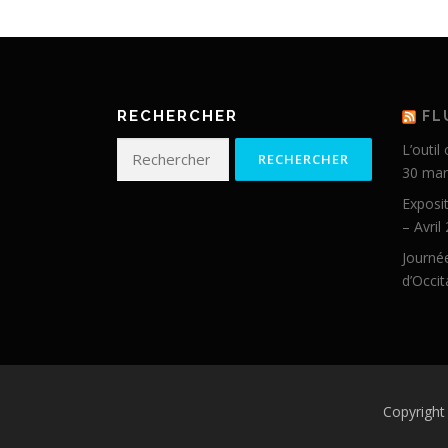
RECHERCHER
FL
Rechercher :
L’outil
30 mar
Exposit
– Avril
Journée
d’Occit
Copyrigh