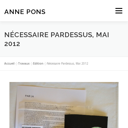
Aller
au
ANNE PONS
Menu
contenu
ACTUALITÉ
TRAVAUX
BIOGRAPHIE
NÉCESSAIRE PARDESSUS, MAI
2012
TEXTES
CONTACT
Accueil
»
Travaux
»
Edition
»
Nécessaire Pardessus, Mai 2012