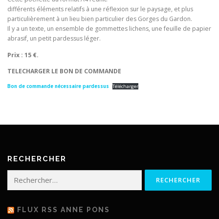
différents éléments relatifs à une réflexion sur le paysage, et plus
particulièrement à un lieu bien particulier des Gorges du Gardon.
Il y a un texte, un ensemble de gommettes lichens, une feuille de papier
abrasif, un petit pardessus léger.
Prix : 15 €.
TELECHARGER LE BON DE COMMANDE
Bon de commande nécessaire pardessus
Télécharger
RECHERCHER
Rechercher :
FLUX RSS ANNE PONS