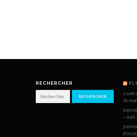
RECHERCHER
FL
Rechercher :
L’outil
30 mar
Exposit
– Avril
Journée
d’Occit