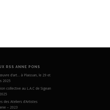
UX RSS ANNE PONS
 œuvre d’art… à Plaissan, le 29 et
s 2025
ion collective au L.A.C de Sigean
 2025
s des Ateliers d’Artistes
anie – 2023