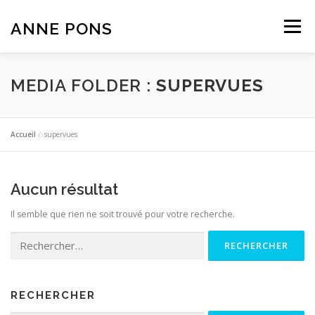
Aller
au
ANNE PONS
Menu
contenu
ACTUALITÉ
TRAVAUX
BIOGRAPHIE
MEDIA FOLDER :
SUPERVUES
TEXTES
CONTACT
Accueil
»
supervues
Aucun résultat
Il semble que rien ne soit trouvé pour votre recherche.
Rechercher :
RECHERCHER