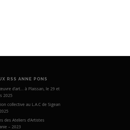
UX RSS ANNE PONS
 œuvre d’art… à Plaissan, le 29 et
s 2025
ion collective au L.A.C de Sigean
 2025
s des Ateliers d’Artistes
anie – 2023