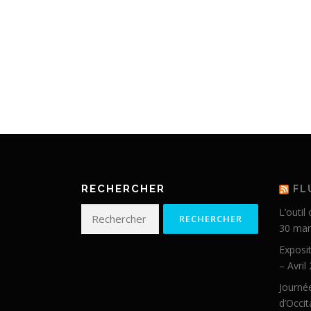
RECHERCHER
FL
Rechercher :
L’outil
30 mar
Exposit
– Avril
Journée
d’Occit