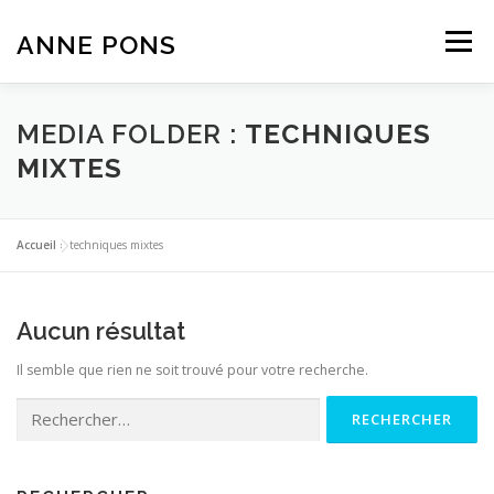
Aller
au
ANNE PONS
Menu
contenu
ACTUALITÉ
TRAVAUX
BIOGRAPHIE
MEDIA FOLDER :
TECHNIQUES
MIXTES
TEXTES
CONTACT
Accueil
»
techniques mixtes
Aucun résultat
Il semble que rien ne soit trouvé pour votre recherche.
Rechercher :