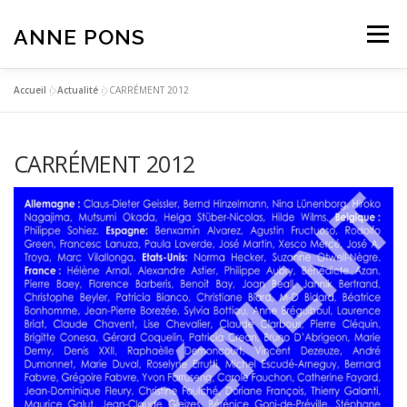
Aller
au
ANNE PONS
Menu
contenu
Accueil
»
Actualité
»
CARRÉMENT 2012
ACTUALITÉ
TRAVAUX
BIOGRAPHIE
CARRÉMENT 2012
TEXTES
CONTACT