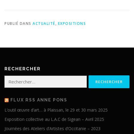
PUBLIÉ DANS
ACTUALITÉ
,
EXPOSITIONS
RECHERCHER
Rechercher :
FLUX RSS ANNE PONS
L’outil œuvre d’art… à Plaissan, le 29 et 30 mars 2025
Exposition collective au L.A.C de Sigean – Avril 2025
Journées des Ateliers d’Artistes d’Occitanie – 2023