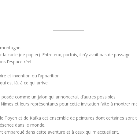
e montagne.
 la carte (de papier). Entre eux, parfois, il n’y avait pas de passage.
ns l’espace réel.
ire et invention ou l’apparition.
ui est là, à ce qui arrive.
à, posée comme un jalon qui annoncerait d’autres possibles.
de Nîmes et leurs représentants pour cette invitation faite à montrer mo
 de Toyen et de Kafka cet ensemble de peintures dont certaines sont t
présence dans le monde.
nt embarqué dans cette aventure et à ceux qui m’accueillent.