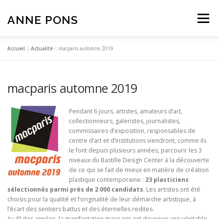
Aller
au
ANNE PONS
Menu
contenu
Accueil
»
Actualité
»
macparis automne 2019
ACTUALITÉ
TRAVAUX
BIOGRAPHIE
macparis automne 2019
TEXTES
CONTACT
Pendant 6 jours, artistes, amateurs d’art,
collectionneurs, galeristes, journalistes,
commissaires d’exposition, responsables de
centre d’art et d’institutions viendront, comme ils
le font depuis plusieurs années, parcourir les 3
niveaux du Bastille Design Center à la découverte
de ce qui se fait de mieux en matière de création
plastique contemporaine :
23 plasticiens
sélectionnés parmi près de 2 000 candidats
. Les artistes ont été
choisis pour la qualité et l’originalité de leur démarche artistique, à
l’écart des sentiers battus et des éternelles redites.
Au fil des années, la manifestation macparis est devenue une véritable